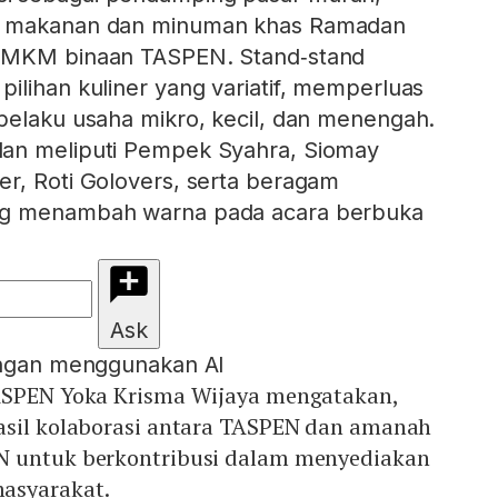
d makanan dan minuman khas Ramadan
 UMKM binaan TASPEN. Stand‑stand
ilihan kuliner yang variatif, memperluas
pelaku usaha mikro, kecil, dan menengah.
an meliputi Pempek Syahra, Siomay
r, Roti Golovers, serta beragam
ng menambah warna pada acara berbuka
Ask
engan menggunakan AI
ASPEN Yoka Krisma Wijaya mengatakan,
asil kolaborasi antara TASPEN dan amanah
N untuk berkontribusi dalam menyediakan
asyarakat.