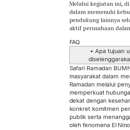
Melalui kegiatan ini,
dalam memenuhi kebu
pendukung lainnya se
aktif perusahaan dala
FAQ
•
Apa tujuan 
diselenggarak
Safari Ramadan BUMN
masyarakat dalam me
Ramadan melalui peny
memperkuat hubungan
dekat dengan kesehari
konkret komitmen per
publik serta menangg
oleh fenomena El Nin