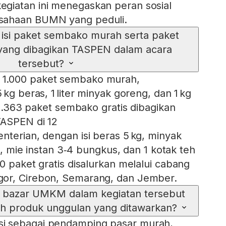
giatan ini menegaskan peran sosial
sahaan BUMN yang peduli.
isi paket sembako murah serta paket
yang dibagikan TASPEN dalam acara
tersebut?
1.000 paket sembako murah,
 kg beras, 1 liter minyak goreng, dan 1 kg
, 2.363 paket sembako gratis dibagikan
TASPEN di 12
nterian, dengan isi beras 5 kg, minyak
kg, mie instan 3‑4 bungkus, dan 1 kotak teh
0 paket gratis disalurkan melalui cabang
or, Cirebon, Semarang, dan Jember.
 bazar UMKM dalam kegiatan tersebut
h produk unggulan yang ditawarkan?
i sebagai pendamping pasar murah,