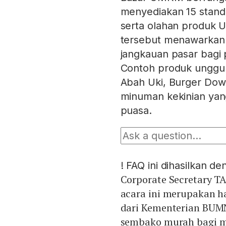
menyediakan 15 stan
serta olahan produk
tersebut menawarkan p
jangkauan pasar bagi 
Contoh produk unggul
Abah Uki, Burger Dowe
minuman kekinian ya
puasa.
!
FAQ ini dihasilkan d
Corporate Secretary T
acara ini merupakan h
dari Kementerian BUM
sembako murah bagi m