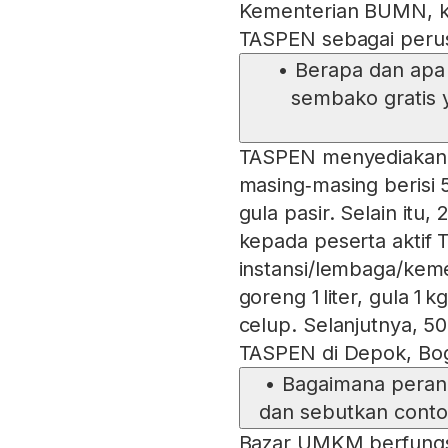
Kementerian BUMN, ke
TASPEN sebagai peru
•
Berapa dan apa 
sembako gratis 
TASPEN menyediakan 
masing‑masing berisi 5
gula pasir. Selain itu
kepada peserta aktif 
instansi/lembaga/keme
goreng 1 liter, gula 1 
celup. Selanjutnya, 50
TASPEN di Depok, Bog
•
Bagaimana peran
dan sebutkan conto
Bazar UMKM berfungs