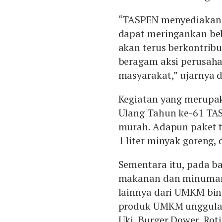
“TASPEN menyediakan 
dapat meringankan beb
akan terus berkontrib
beragam aksi perusaha
masyarakat,” ujarnya d
Kegiatan yang merupak
Ulang Tahun ke-61 TA
murah. Adapun paket te
1 liter minyak goreng, 
Sementara itu, pada b
makanan dan minuman
lainnya dari UMKM bin
produk UMKM unggulan
Uki, Burger Dower, Ro