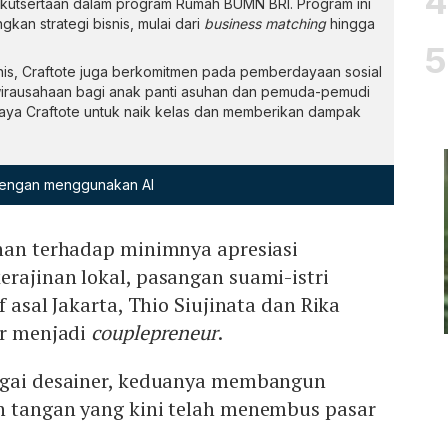
keikutsertaan dalam program Rumah BUMN BRI. Program ini
an strategi bisnis, mulai dari
business matching
hingga
nis, Craftote juga berkomitmen pada pemberdayaan sosial
wirausahaan bagi anak panti asuhan dan pemuda-pemudi
ya Craftote untuk naik kelas dan memberikan dampak
 dengan menggunakan AI
inan terhadap minimnya apresiasi
rajinan lokal, pasangan suami-istri
f asal Jakarta, Thio Siujinata dan Rika
ur menjadi
couplepreneur
.
agai desainer, keduanya membangun
n tangan yang kini telah menembus pasar