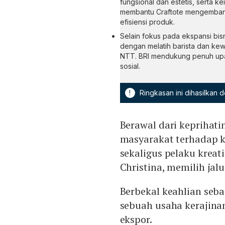
fungsional dan estetis, serta 
membantu Craftote mengembangk
efisiensi produk.
Selain fokus pada ekspansi bis
dengan melatih barista dan ke
NTT. BRI mendukung penuh upa
sosial.
!
Ringkasan ini dihasilkan
Berawal dari keprihat
masyarakat terhadap ke
sekaligus pelaku kreati
Christina, memilih jal
Berbekal keahlian seb
sebuah usaha kerajina
ekspor.