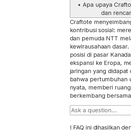
•
Apa upaya Crafto
dan rencan
Craftote menyeimban
kontribusi sosial: m
dan pemuda NTT melalu
kewirausahaan dasar. 
posisi di pasar Kanad
ekspansi ke Eropa, m
jaringan yang didapat
bahwa pertumbuhan us
nyata, memberi ruang 
berkembang bersama
!
FAQ ini dihasilkan d