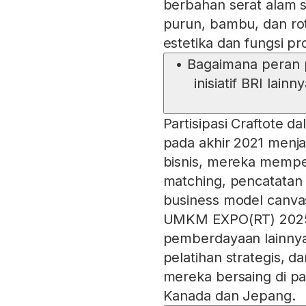
berbahan serat alam 
purun, bambu, dan rot
estetika dan fungsi p
•
Bagaimana peran
inisiatif BRI la
Partisipasi Craftote
pada akhir 2021 menjadi
bisnis, mereka mempe
matching, pencatatan 
business model canvas
UMKM EXPO(RT) 2025,
pemberdayaan lainnya
pelatihan strategis, 
mereka bersaing di pa
Kanada dan Jepang.