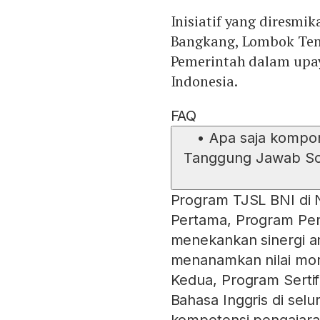
Inisiatif yang diresmi
Bangkang, Lombok Teng
Pemerintah dalam upa
Indonesia.
FAQ
•
Apa saja kompo
Tanggung Jawab Sos
Program TJSL BNI di 
Pertama, Program Pe
menekankan sinergi a
menanamkan nilai mora
Kedua, Program Sertif
Bahasa Inggris di sel
kompetensi pengajara