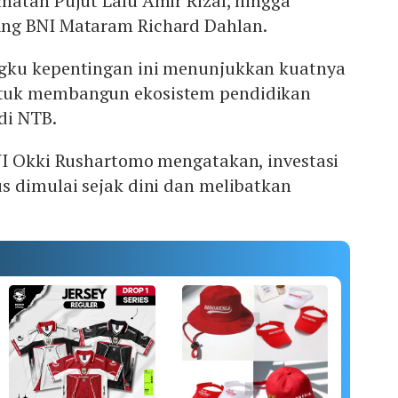
matan Pujut Lalu Amir Rizal, hingga
ng BNI Mataram Richard Dahlan.
gku kepentingan ini menunjukkan kuatnya
tuk membangun ekosistem pendidikan
di NTB.
NI Okki Rushartomo mengatakan, investasi
s dimulai sejak dini dan melibatkan