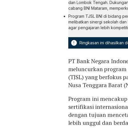
dan Lombok Tengah. Dukungan d
cabang BNI Mataram, memperku
Program TJSL BNI di bidang pe
melibatkan sinergi sekolah dan 
agar pengajaran lebih kompetiti
!
Ringkasan ini dihasilkan
PT Bank Negara Indones
meluncurkan program 
(TJSL) yang berfokus p
Nusa Tenggara Barat (
Program ini mencakup
sertifikasi internasion
dengan tujuan mencet
lebih unggul dan berda