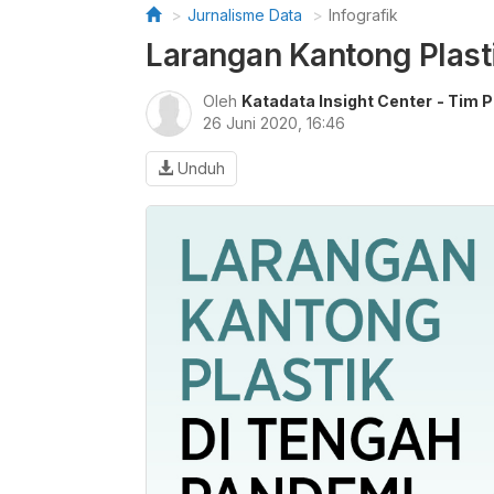
Jurnalisme Data
Infografik
Larangan Kantong Plast
Oleh
Katadata Insight Center
- Tim P
26 Juni 2020, 16:46
Unduh