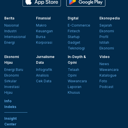
Berita
Finansial
Digital
Ekonopedia
Nasional
Makro
E-Commerce
Sejarah
Industri
Keuangan
Fintech
Ekonomi
Internasional
Bursa
Startup
Profil
Energi
Korporasi
Gadget
Istilah
Teknologi
Ekonomi
Ekonomi
Jurnalisme
In-Depth &
Video
Hijau
Data
Opini
News
Energi Baru
Infografik
Telaah
Wawancara
Ekonomi
Analisis
Opini
Katalogue
Sirkular
Cek Data
Wawancara
Foto
Investasi
Laporan
Podcast
Hijau
Khusus
Info
Indeks
Insight
Center