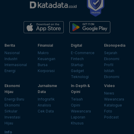
Berita
Finansial
Digital
Ekonopedia
Nasional
Makro
E-Commerce
Sejarah
Industri
Keuangan
Fintech
Ekonomi
Internasional
Bursa
Startup
Profil
Energi
Korporasi
Gadget
Istilah
Teknologi
Ekonomi
Ekonomi
Jurnalisme
In-Depth &
Video
Hijau
Data
Opini
News
Energi Baru
Infografik
Telaah
Wawancara
Ekonomi
Analisis
Opini
Katalogue
Sirkular
Cek Data
Wawancara
Foto
Investasi
Laporan
Podcast
Hijau
Khusus
Info