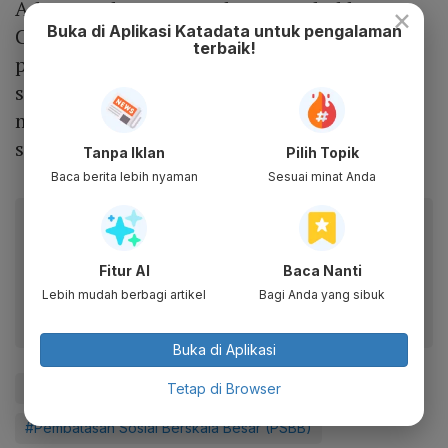
Adapun sektor yang cukup terpukul karena
×
Buka di Aplikasi Katadata untuk pengalaman
Covid-19 ialah pariwisata dengan skor
terbaik!
pertumbuhan minus 1,33. Sementara itu,
sektor pertanian menjadi satu-satunya yang
menunjukkan kinerja positif dengan skor
sebesar 0,08.
Tanpa Iklan
Pilih Topik
Baca berita lebih nyaman
Sesuai minat Anda
Baca artikel ini lewat aplikasi mobile.
Dapatkan pengalaman membaca lebih nyaman dan nikmati
Fitur AI
Baca Nanti
fitur menarik lainnya lewat aplikasi mobile Katadata.
Lebih mudah berbagi artikel
Bagi Anda yang sibuk
Buka di Aplikasi
#Digital
#Startup
Tetap di Browser
#Pembatasan Sosial Berskala Besar (PSBB)