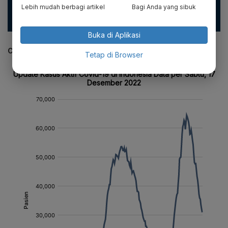
Lebih mudah berbagi artikel
Bagi Anda yang sibuk
#satgascovid19 #ingatpesanibu #pakaimasker #jagajarak
#cucitangan
Buka di Aplikasi
CEK JUGA DATA INI
Tetap di Browser