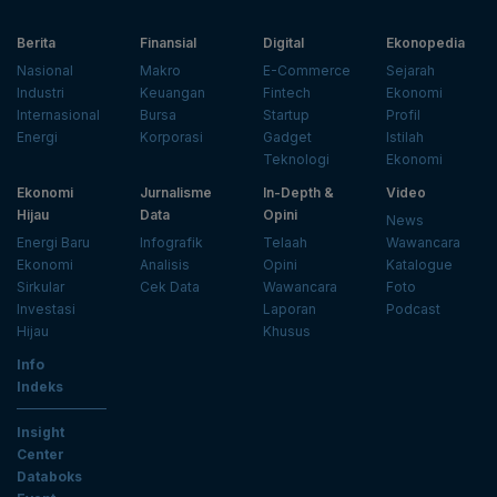
Berita
Finansial
Digital
Ekonopedia
Nasional
Makro
E-Commerce
Sejarah
Industri
Keuangan
Fintech
Ekonomi
Internasional
Bursa
Startup
Profil
Energi
Korporasi
Gadget
Istilah
Teknologi
Ekonomi
Ekonomi
Jurnalisme
In-Depth &
Video
Hijau
Data
Opini
News
Energi Baru
Infografik
Telaah
Wawancara
Ekonomi
Analisis
Opini
Katalogue
Sirkular
Cek Data
Wawancara
Foto
Investasi
Laporan
Podcast
Hijau
Khusus
Info
Indeks
Insight
Center
Databoks