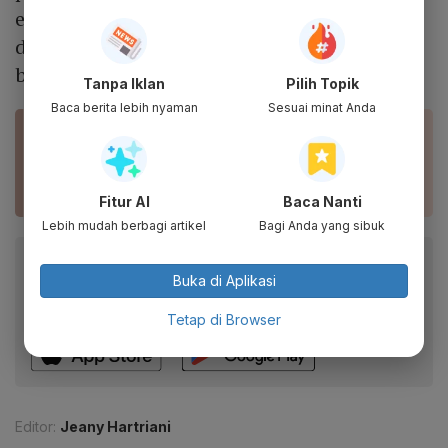
emisi. Serta terakhir, akses permodalan perlu
diperluas agar pelaku industri dapat
beradaptasi dalam transisi iklim ini.
Tanpa Iklan
Pilih Topik
Baca berita lebih nyaman
Sesuai minat Anda
BACA JUGA
Risiko Transisi Iklim terhadap Industri Sawit
Fitur AI
Baca Nanti
Lebih mudah berbagi artikel
Bagi Anda yang sibuk
Baca artikel ini lewat aplikasi mobile.
Buka di Aplikasi
Dapatkan pengalaman membaca lebih nyaman dan nikmati
fitur menarik lainnya lewat aplikasi mobile Katadata.
Tetap di Browser
Editor:
Jeany Hartriani