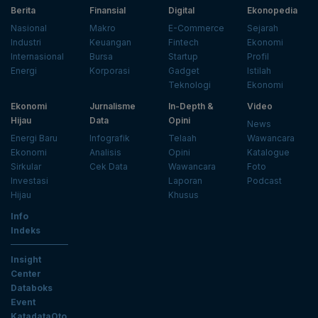
Berita
Finansial
Digital
Ekonopedia
Nasional
Makro
E-Commerce
Sejarah
Industri
Keuangan
Fintech
Ekonomi
Internasional
Bursa
Startup
Profil
Energi
Korporasi
Gadget
Istilah
Teknologi
Ekonomi
Ekonomi
Jurnalisme
In-Depth &
Video
Hijau
Data
Opini
News
Energi Baru
Infografik
Telaah
Wawancara
Ekonomi
Analisis
Opini
Katalogue
Sirkular
Cek Data
Wawancara
Foto
Investasi
Laporan
Podcast
Hijau
Khusus
Info
Indeks
Insight
Center
Databoks
Event
KatadataOto