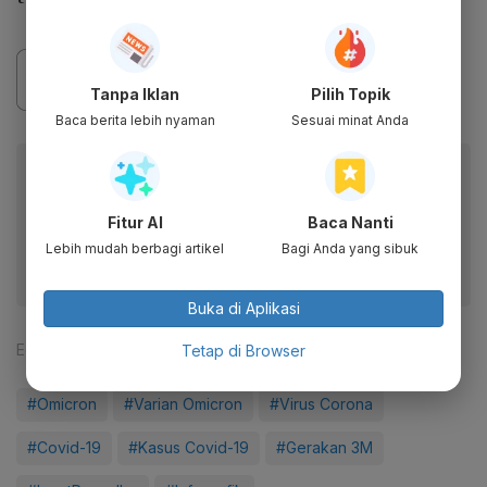
Tanpa Iklan
Pilih Topik
Baca berita lebih nyaman
Sesuai minat Anda
Baca artikel ini lewat aplikasi mobile.
Dapatkan pengalaman membaca lebih nyaman dan nikmati
Fitur AI
Baca Nanti
fitur menarik lainnya lewat aplikasi mobile Katadata.
Lebih mudah berbagi artikel
Bagi Anda yang sibuk
Buka di Aplikasi
Editor:
Aria W. Yudhistira
Tetap di Browser
#Omicron
#Varian Omicron
#Virus Corona
#Covid-19
#Kasus Covid-19
#Gerakan 3M