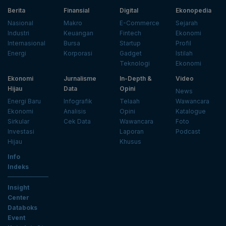
Berita
Finansial
Digital
Ekonopedia
Nasional
Makro
E-Commerce
Sejarah
Industri
Keuangan
Fintech
Ekonomi
Internasional
Bursa
Startup
Profil
Energi
Korporasi
Gadget
Istilah
Teknologi
Ekonomi
Ekonomi
Jurnalisme
In-Depth &
Video
Hijau
Data
Opini
News
Energi Baru
Infografik
Telaah
Wawancara
Ekonomi
Analisis
Opini
Katalogue
Sirkular
Cek Data
Wawancara
Foto
Investasi
Laporan
Podcast
Hijau
Khusus
Info
Indeks
Insight
Center
Databoks
Event