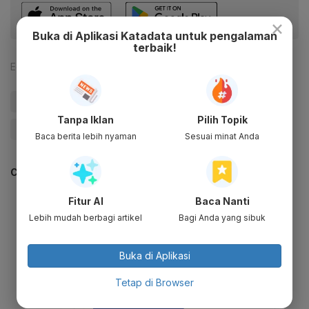
×
Buka di Aplikasi Katadata untuk pengalaman
terbaik!
Editor:
Sorta Tobing
#IKN Nusantara
#Ibu Kota Baru
#BUMN
Tanpa Iklan
Pilih Topik
#BUMN Karya
#Educate Me
Baca berita lebih nyaman
Sesuai minat Anda
CEK JUGA DATA INI
Fitur AI
Baca Nanti
Lebih mudah berbagi artikel
Bagi Anda yang sibuk
Buka di Aplikasi
Tetap di Browser