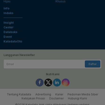
Hijau
Khusus
Info
Indeks
Insight
Center
Databoks
Event
KatadataOto
Langganan Newsletter
Email
Daftar
Ikuti Kami
Tentang Katadata
Advertising
Karier
Pedoman Media Siber
Kebijakan Privasi
Disclaimer
Hubungi Kami
©2026 Katadata. Hak cipta dilindungi Undang-undang.