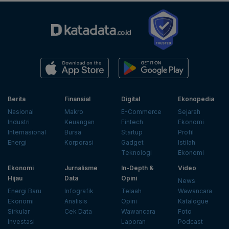
Berita
Finansial
Digital
Ekonopedia
Nasional
Makro
E-Commerce
Sejarah
Industri
Keuangan
Fintech
Ekonomi
Internasional
Bursa
Startup
Profil
Energi
Korporasi
Gadget
Istilah
Teknologi
Ekonomi
Ekonomi
Jurnalisme
In-Depth &
Video
Hijau
Data
Opini
News
Energi Baru
Infografik
Telaah
Wawancara
Ekonomi
Analisis
Opini
Katalogue
Sirkular
Cek Data
Wawancara
Foto
Investasi
Laporan
Podcast