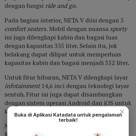
dengan fungsi
ride and go.
Pada bagian interior, NETA V diisi dengan 5
comfort seaters.
Mobil dengan nuansa
sporty
ini juga dilengkapi kabin dan bagasi luas
dengan kapasitas 335 liter. Selain itu, jok
belakang dapat dilipat untuk memperluas
kapasitas kabin dan bagasi menjadi 552 liter.
Untuk fitur hiburan, NETA V dilengkapi layar
infotainment
14,6 inci dengan teknologi layar
sentuh. Fitur ini juga dapat disambungkan
dengan sistem operasi Android dan iOS untuk
×
kepentingan komunikasi dan navigasi.
Buka di Aplikasi Katadata untuk pengalaman
terbaik!
NETA V dibanderol dengan harga mulai
Rp379 juta (
on the road
Jakarta).