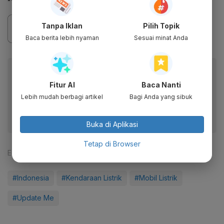
Tanpa Iklan
Pilih Topik
Baca berita lebih nyaman
Sesuai minat Anda
Baca artikel ini lewat aplikasi mobile.
Fitur AI
Baca Nanti
Dapatkan pengalaman membaca lebih nyaman dan nikmati
fitur menarik lainnya lewat aplikasi mobile Katadata.
Lebih mudah berbagi artikel
Bagi Anda yang sibuk
Buka di Aplikasi
Tetap di Browser
Editor:
Shabrina Paramacitra
#Indonesia
#Kendaraan Listrik
#Mobil Listrik
#Update Me