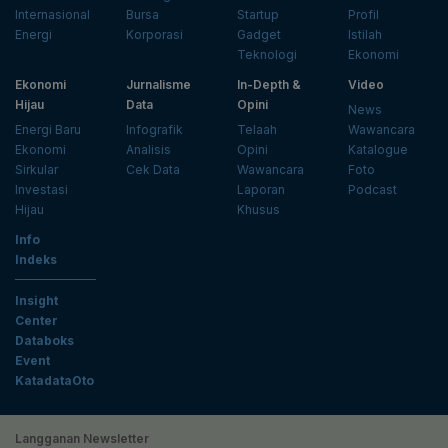
Internasional
Bursa
Startup
Profil
Energi
Korporasi
Gadget
Istilah
Teknologi
Ekonomi
Ekonomi
Jurnalisme
In-Depth &
Video
Hijau
Data
Opini
News
Energi Baru
Infografik
Telaah
Wawancara
Ekonomi
Analisis
Opini
Katalogue
Sirkular
Cek Data
Wawancara
Foto
Investasi
Laporan
Podcast
Hijau
Khusus
Info
Indeks
Insight
Center
Databoks
Event
KatadataOto
Langganan Newsletter