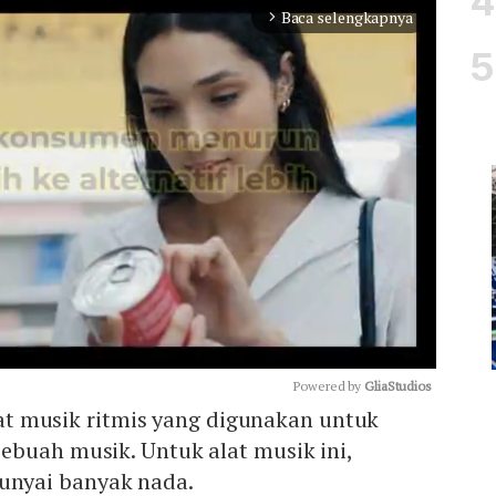
Baca selengkapnya
arrow_forward_ios
Powered by 
GliaStudios
alat musik ritmis yang digunakan untuk
ebuah musik. Untuk alat musik ini,
Mute
nyai banyak nada.