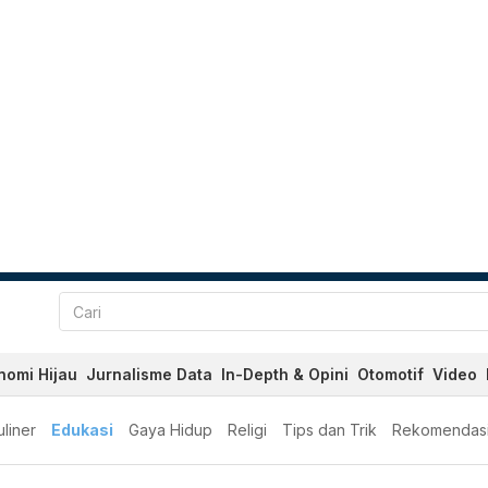
nomi Hijau
Jurnalisme Data
In-Depth & Opini
Otomotif
Video
liner
Edukasi
Gaya Hidup
Religi
Tips dan Trik
Rekomendas