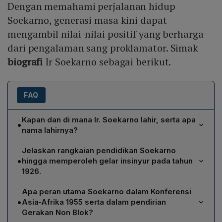
Dengan memahami perjalanan hidup
Soekarno, generasi masa kini dapat
mengambil nilai-nilai positif yang berharga
dari pengalaman sang proklamator. Simak
biografi
Ir Soekarno sebagai berikut.
FAQ
Kapan dan di mana Ir. Soekarno lahir, serta apa
•
nama lahirnya?
Ir. Soekarno lahir pada 6 Juni 1901 di Surabaya, Jawa
Jelaskan rangkaian pendidikan Soekarno
Timur, dengan nama asli Kusno Sosrodihardjo. Ia
•
hingga memperoleh gelar insinyur pada tahun
mengganti nama menjadi Soekarno setelah kembali
1926.
bersama orang tua untuk menghindari penyakit dan
Soekarno memulai pendidikan dasar di Eerste Inlandse
memastikan pertumbuhan yang sehat.
Apa peran utama Soekarno dalam Konferensi
School (EIS) di Mojokerto, kemudian melanjutkan ke
•
Asia‑Afrika 1955 serta dalam pendirian
HBS Surabaya dan lulus pada 1921. Ia kemudian pindah
Gerakan Non Blok?
ke Bandung untuk menempuh Technische Hooge