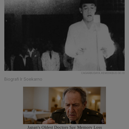
CAGARBUDAYA.KEMDIKBUD.GO.ID
Biografi Ir Soekarno