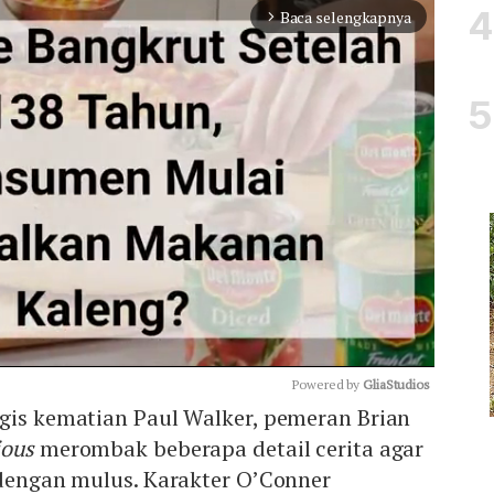
Baca selengkapnya
arrow_forward_ios
Powered by 
GliaStudios
agis kematian Paul Walker, pemeran Brian
ious
merombak beberapa detail cerita agar
Mute
 dengan mulus. Karakter O’Conner