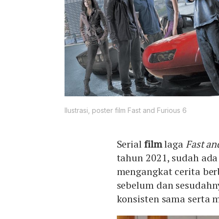
Ilustrasi, poster film Fast and Furious 6
Serial
film
laga
Fast an
tahun 2021, sudah ada
mengangkat cerita ber
sebelum dan sesudahny
konsisten sama serta 