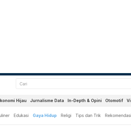
konomi Hijau
Jurnalisme Data
In-Depth & Opini
Otomotif
V
liner
Edukasi
Gaya Hidup
Religi
Tips dan Trik
Rekomendas