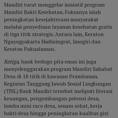
Mandiri turut menggelar inisiatif program
Mandiri Bakti Kesehatan. Fokusnya ialah
peningkatan kesejahteraan masyarakat
melalui penyediaan layanan kesehatan gratis
di tiga titik strategis. Antara lain, Keraton
Ngayogyakarta Hadiningrat, Imogiri dan
Keraton Pakualaman.
Ketiga
, bank berlogo pita emas ini juga
menyelenggarakan program Mandiri Sahabat
Desa di 18 titik di kawasan Prambanan.
Kegiatan Tanggung Jawab Sosial Lingkungan
(TJSL) Bank Mandiri tersebut meliputi literasi
keuangan, pengembangan potensi desa,
lomba mini race desa, senam sehat, kerja
bakti desa hingga peningkatan kualitas gizi