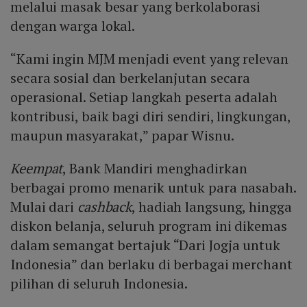
melalui masak besar yang berkolaborasi
dengan warga lokal.
“Kami ingin MJM menjadi event yang relevan
secara sosial dan berkelanjutan secara
operasional. Setiap langkah peserta adalah
kontribusi, baik bagi diri sendiri, lingkungan,
maupun masyarakat,” papar Wisnu.
Keempat
, Bank Mandiri menghadirkan
berbagai promo menarik untuk para nasabah.
Mulai dari
cashback
, hadiah langsung, hingga
diskon belanja, seluruh program ini dikemas
dalam semangat bertajuk “Dari Jogja untuk
Indonesia” dan berlaku di berbagai merchant
pilihan di seluruh Indonesia.