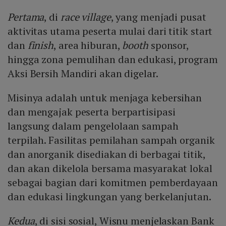
Pertama
, di
race village
, yang menjadi pusat
aktivitas utama peserta mulai dari titik start
dan
finish
, area hiburan,
booth
sponsor,
hingga zona pemulihan dan edukasi, program
Aksi Bersih Mandiri akan digelar.
Misinya adalah untuk menjaga kebersihan
dan mengajak peserta berpartisipasi
langsung dalam pengelolaan sampah
terpilah. Fasilitas pemilahan sampah organik
dan anorganik disediakan di berbagai titik,
dan akan dikelola bersama masyarakat lokal
sebagai bagian dari komitmen pemberdayaan
dan edukasi lingkungan yang berkelanjutan.
Kedua
, di sisi sosial, Wisnu menjelaskan Bank