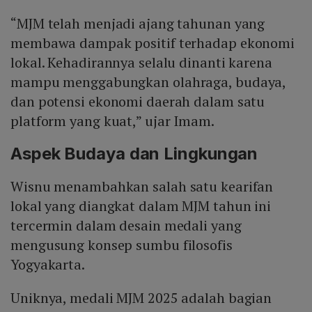
“MJM telah menjadi ajang tahunan yang
membawa dampak positif terhadap ekonomi
lokal. Kehadirannya selalu dinanti karena
mampu menggabungkan olahraga, budaya,
dan potensi ekonomi daerah dalam satu
platform yang kuat,” ujar Imam.
Aspek Budaya dan Lingkungan
Wisnu menambahkan salah satu kearifan
lokal yang diangkat dalam MJM tahun ini
tercermin dalam desain medali yang
mengusung konsep sumbu filosofis
Yogyakarta.
Uniknya, medali MJM 2025 adalah bagian