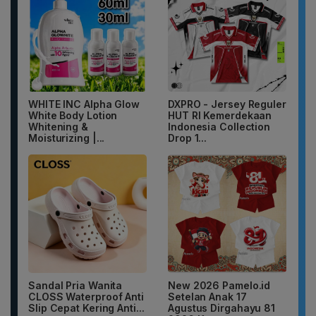
WHITE INC Alpha Glow
DXPRO - Jersey Reguler
White Body Lotion
HUT RI Kemerdekaan
Whitening &
Indonesia Collection
Moisturizing |...
Drop 1...
Sandal Pria Wanita
New 2026 Pamelo.id
CLOSS Waterproof Anti
Setelan Anak 17
Slip Cepat Kering Anti...
Agustus Dirgahayu 81