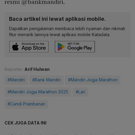
resmi @bankmandiri.
Baca artikel ini lewat aplikasi mobile.
Dapatkan pengalaman membaca lebih nyaman dan nikmati
fitur menarik lainnya lewat aplikasi mobile Katadata.
Reporter:
Arif Hulwan
#Mandiri
#Bank Mandiri
#Mandiri Jogja Marathon
#Mandiri Jogja Marathon 2025
#Lari
#Candi Prambanan
CEK JUGA DATA INI