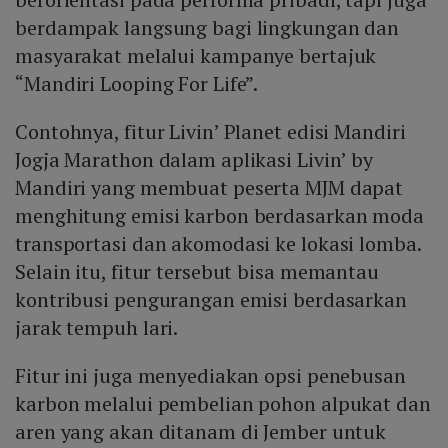
berdampak langsung bagi lingkungan dan
masyarakat melalui kampanye bertajuk
“Mandiri Looping For Life”.
Contohnya, fitur Livin’ Planet edisi Mandiri
Jogja Marathon dalam aplikasi Livin’ by
Mandiri yang membuat peserta MJM dapat
menghitung emisi karbon berdasarkan moda
transportasi dan akomodasi ke lokasi lomba.
Selain itu, fitur tersebut bisa memantau
kontribusi pengurangan emisi berdasarkan
jarak tempuh lari.
Fitur ini juga menyediakan opsi penebusan
karbon melalui pembelian pohon alpukat dan
aren yang akan ditanam di Jember untuk