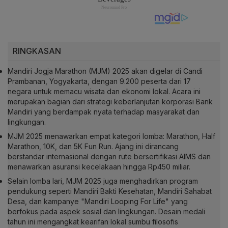
RINGKASAN
Mandiri Jogja Marathon (MJM) 2025 akan digelar di Candi
Prambanan, Yogyakarta, dengan 9.200 peserta dari 17
negara untuk memacu wisata dan ekonomi lokal. Acara ini
merupakan bagian dari strategi keberlanjutan korporasi Bank
Mandiri yang berdampak nyata terhadap masyarakat dan
lingkungan.
MJM 2025 menawarkan empat kategori lomba: Marathon, Half
Marathon, 10K, dan 5K Fun Run. Ajang ini dirancang
berstandar internasional dengan rute bersertifikasi AIMS dan
menawarkan asuransi kecelakaan hingga Rp450 miliar.
Selain lomba lari, MJM 2025 juga menghadirkan program
pendukung seperti Mandiri Bakti Kesehatan, Mandiri Sahabat
Desa, dan kampanye "Mandiri Looping For Life" yang
berfokus pada aspek sosial dan lingkungan. Desain medali
tahun ini mengangkat kearifan lokal sumbu filosofis