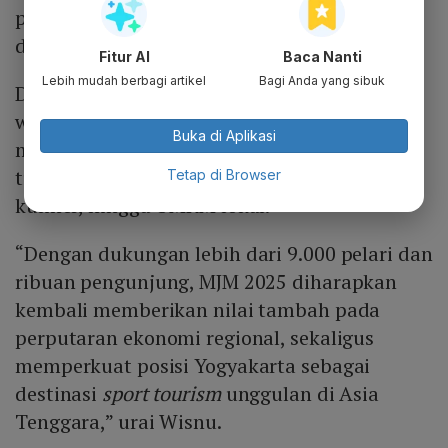
pelaksanaan, sebanyak lebih dari sepertiga
dibandingkan rata-rata periode normal.
Fitur AI
Baca Nanti
Lebih mudah berbagi artikel
Bagi Anda yang sibuk
Dampak tersebut berasal dari pergerakan
wisatawan domestik dan mancanegara yang
Buka di Aplikasi
mengikuti rangkaian lomba, serta aktivitas
turunan di sektor perhotelan, transportasi,
Tetap di Browser
kuliner, hingga UMKM lokal.
“Dengan dukungan lebih dari 9.000 pelari dan
ribuan pengunjung, MJM 2025 diharapkan
kembali memberikan nilai tambah pada
perputaran ekonomi regional, sekaligus
memperkuat posisi Yogyakarta sebagai
destinasi
sport tourism
unggulan di Asia
Tenggara,” urai Wisnu.