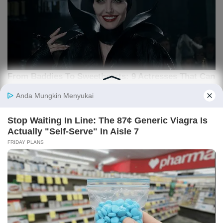
ARTIKEL LAINNYA
TPIA Disebut Berpeluang Kembali Masuk Indeks
MSCI, Apa Penopangnya?
IHSG Turun ke 6.343, Saham DSSA, TPIA, BUMI,
BNBR Diburu Investor