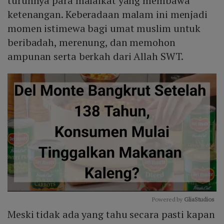
turunnya para malaikat yang membawa
ketenangan. Keberadaan malam ini menjadi
momen istimewa bagi umat muslim untuk
beribadah, merenung, dan memohon
ampunan serta berkah dari Allah SWT.
Powered by 
GliaStudios
Meski tidak ada yang tahu secara pasti kapan
Mute