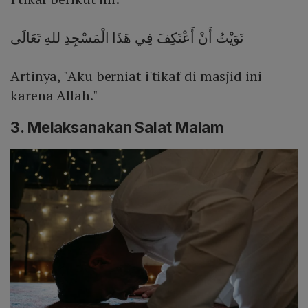
نَوَيْتُ أَنْ أَعْتَكِفَ فِي هَذَا الْمَسْجِدِ للهِ تَعَالَى
Artinya, "Aku berniat i'tikaf di masjid ini
karena Allah."
3. Melaksanakan Salat Malam