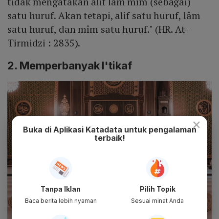
tidak mengatakan alif lâm mîm (sebagai)
satu huruf. Akan tetapi, alif satu huruf, lâm
satu huruf, dan mîm satu huruf." (HR. At-
Tirmidzi : 2835).
2. Memperbanyak I'tikaf
×
Buka di Aplikasi Katadata untuk pengalaman
terbaik!
Tanpa Iklan
Pilih Topik
Baca berita lebih nyaman
Sesuai minat Anda