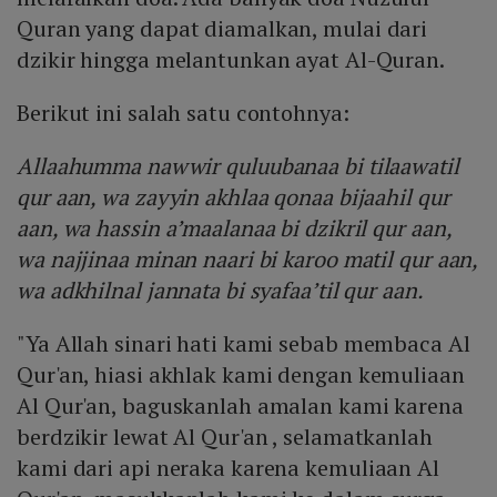
Quran yang dapat diamalkan, mulai dari
dzikir hingga melantunkan ayat Al-Quran.
Berikut ini salah satu contohnya:
Allaahumma nawwir quluubanaa bi tilaawatil
qur aan, wa zayyin akhlaa qonaa bijaahil qur
aan, wa hassin a’maalanaa bi dzikril qur aan,
wa najjinaa minan naari bi karoo matil qur aan,
wa adkhilnal jannata bi syafaa’til qur aan.
"Ya Allah sinari hati kami sebab membaca Al
Qur'an, hiasi akhlak kami dengan kemuliaan
Al Qur'an, baguskanlah amalan kami karena
berdzikir lewat Al Qur'an , selamatkanlah
kami dari api neraka karena kemuliaan Al