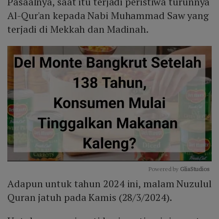
Pasaalnya, saat itu terjadi peristiwa turunnya
Al-Qur'an kepada Nabi Muhammad Saw yang
terjadi di Mekkah dan Madinah.
Powered by 
GliaStudios
Adapun untuk tahun 2024 ini, malam Nuzulul
Mute
Quran jatuh pada Kamis (28/3/2024).