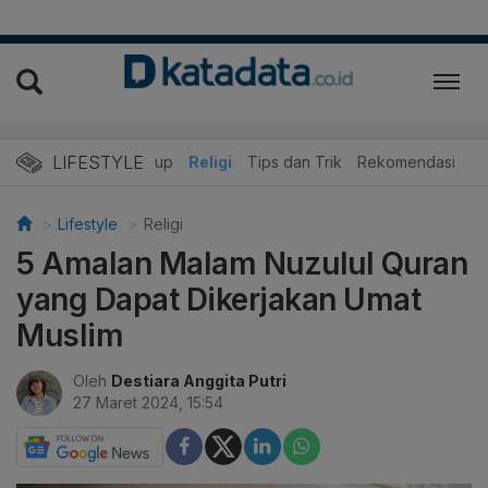
LIFESTYLE
r
Edukasi
Gaya Hidup
Religi
Tips dan Trik
Rekomendasi
Lifestyle
Religi
5 Amalan Malam Nuzulul Quran
yang Dapat Dikerjakan Umat
Muslim
Oleh
Destiara Anggita Putri
27 Maret 2024, 15:54