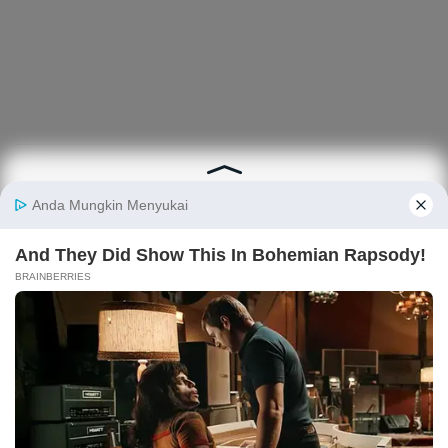
ARTIKEL TERPOPULER
Prediksi Skor Indonesia vs Vietnam di Piala AFF
2026
Bocoran iPhone 18 Pro dan iPhone 18 Pro Max, Ini
Prediksi Harganya
Ramalan Shio Agustus 2026 Lengkap, Siapa yang
Paling Beruntung di Bulan Ini?
Prediksi Skor Vietnam vs Kamboja di Piala AFF