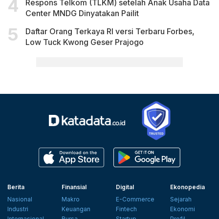
Respons Telkom (TLKM) setelah Anak Usaha Data
Center MNDG Dinyatakan Pailit
Daftar Orang Terkaya RI versi Terbaru Forbes,
Low Tuck Kwong Geser Prajogo
Berita
Finansial
Digital
Ekonopedia
Nasional
Makro
E-Commerce
Sejarah
Industri
Keuangan
Fintech
Ekonomi
Internasional
Bursa
Startup
Profil