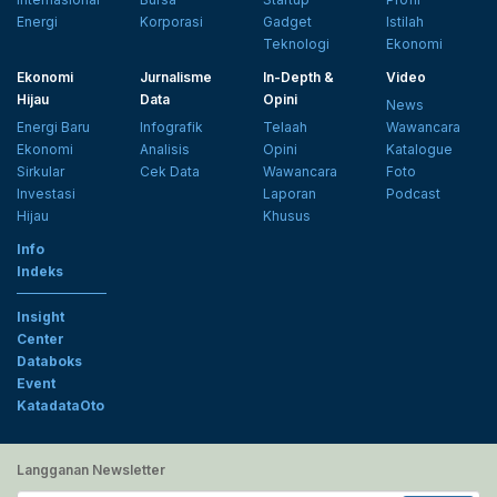
Energi
Korporasi
Gadget
Istilah
Teknologi
Ekonomi
Ekonomi
Jurnalisme
In-Depth &
Video
Hijau
Data
Opini
News
Energi Baru
Infografik
Telaah
Wawancara
Ekonomi
Analisis
Opini
Katalogue
Sirkular
Cek Data
Wawancara
Foto
Investasi
Laporan
Podcast
Hijau
Khusus
Info
Indeks
Insight
Center
Databoks
Event
KatadataOto
Langganan Newsletter