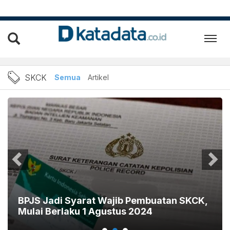
Berita SKCK Terbaru dan Te
SKCK
Semua
Artikel
BPJS Jadi Syarat Wajib Pembuatan SKCK,
Mulai Berlaku 1 Agustus 2024