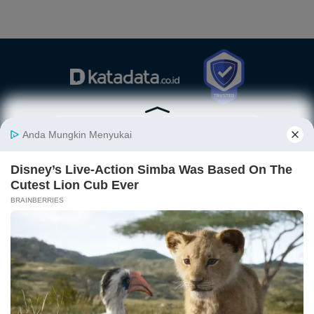
Berita
Finansial
Digital
Ekonopedia
Nasional
Makro
E-Commerce
Sejarah
Industri
Keuangan
Fintech
Ekonomi
Internasional
Bursa
Startup
Profil
Energi
Korporasi
Gadget
Istilah
Teknologi
Ekonomi
Ekonomi
Jurnalisme
In-Depth &
Video
Hijau
Data
Opini
News
Energi Baru
Infografik
Telaah
Wawancara
Ekonomi
Analisis
Opini
Katalogue