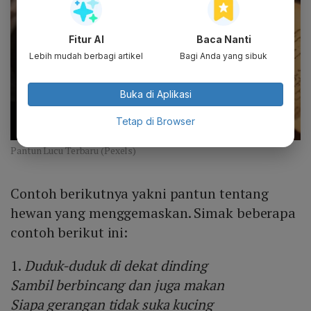
Fitur AI
Baca Nanti
Lebih mudah berbagi artikel
Bagi Anda yang sibuk
Buka di Aplikasi
Tetap di Browser
Pantun Lucu Terbaru (Pexels)
Contoh berikutnya yakni pantun tentang
hewan yang menggemaskan. Simak beberapa
contoh berikut ini:
1.
Duduk-duduk di dekat dinding
Sambil berbincang dan juga makan
Siapa gerangan tidak suka kucing