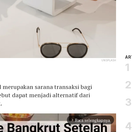
AR
UNSPLASH
l merupakan sarana transaksi bagi
ebut dapat menjadi alternatif dari
.
Baca selengkapnya
arrow_forward_ios