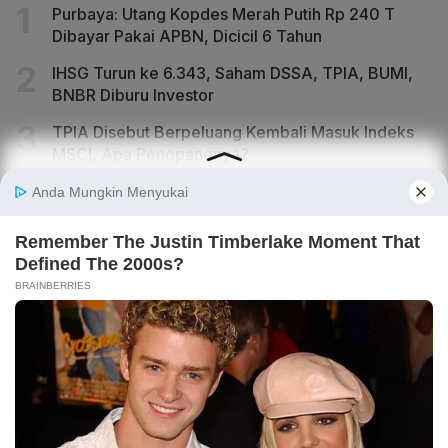
Purbaya: Utang Kopdes Merah Putih Rp 240 T
Dibayar Pakai APBN, Dicicil 6 Tahun
IHSG Turun ke 6.343, Saham DSSA, TPIA, BUMI,
BNBR Diburu Investor
TPIA Disebut Berpeluang Kembali Masuk Indeks
MSCI, Apa Penopangnya?
Manajemen Ungkap Kabar Terbaru soal Rencana
IPO Anak Usaha DEWA Gayo Mineral
Dari Bank Bullion hingga ETF Emas serta Peran
ANTM, BRIS, HRTA di Baliknya