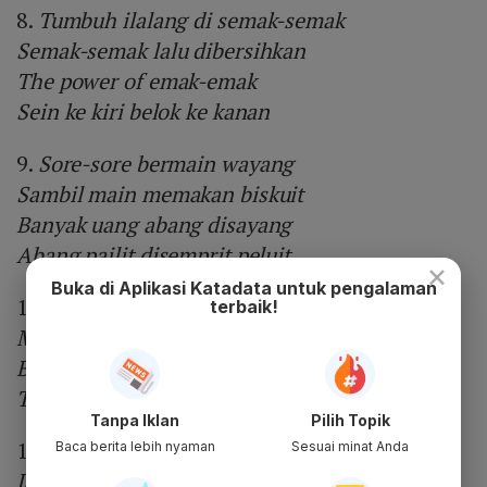
8.
Tumbuh ilalang di semak-semak
Semak-semak lalu dibersihkan
The power of emak-emak
Sein ke kiri belok ke kanan
9.
Sore-sore bermain wayang
Sambil main memakan biskuit
Banyak uang abang disayang
Abang pailit disemprit peluit
×
Buka di Aplikasi Katadata untuk pengalaman
10.
Orang Sasak pergi ke Bali
terbaik!
Membawa pelita semuanya
Berbisik pekak dengan tuli
Tertawa si buta melihatnya
Tanpa Iklan
Pilih Topik
11.
Ke pasar membeli gunting
Baca berita lebih nyaman
Sesuai minat Anda
Jangan lupa membeli pita