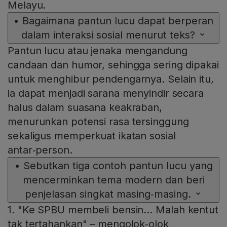
Melayu.
•
Bagaimana pantun lucu dapat berperan
dalam interaksi sosial menurut teks?
Pantun lucu atau jenaka mengandung
candaan dan humor, sehingga sering dipakai
untuk menghibur pendengarnya. Selain itu,
ia dapat menjadi sarana menyindir secara
halus dalam suasana keakraban,
menurunkan potensi rasa tersinggung
sekaligus memperkuat ikatan sosial
antar‑person.
•
Sebutkan tiga contoh pantun lucu yang
mencerminkan tema modern dan beri
penjelasan singkat masing‑masing.
1. "Ke SPBU membeli bensin… Malah kentut
tak tertahankan" – mengolok‑olok