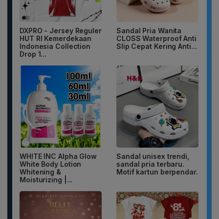
DXPRO - Jersey Reguler
Sandal Pria Wanita
HUT RI Kemerdekaan
CLOSS Waterproof Anti
Indonesia Collection
Slip Cepat Kering Anti...
Drop 1...
WHITE INC Alpha Glow
Sandal unisex trendi,
White Body Lotion
sandal pria terbaru.
Whitening &
Motif kartun berpendar.
Moisturizing |...