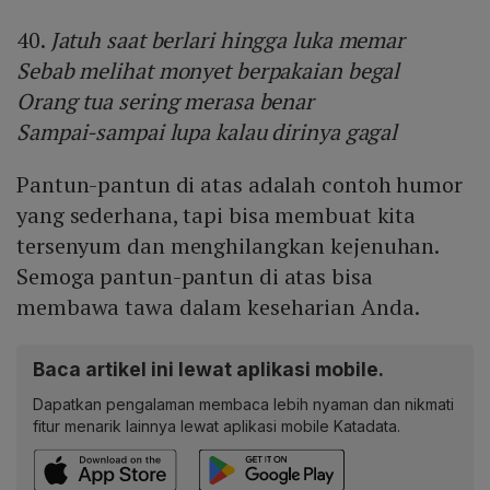
40.
Jatuh saat berlari hingga luka memar
Sebab melihat monyet berpakaian begal
Orang tua sering merasa benar
Sampai-sampai lupa kalau dirinya gagal
Pantun-pantun di atas adalah contoh humor
yang sederhana, tapi bisa membuat kita
tersenyum dan menghilangkan kejenuhan.
Semoga pantun-pantun di atas bisa
membawa tawa dalam keseharian Anda.
Baca artikel ini lewat aplikasi mobile.
Dapatkan pengalaman membaca lebih nyaman dan nikmati
fitur menarik lainnya lewat aplikasi mobile Katadata.