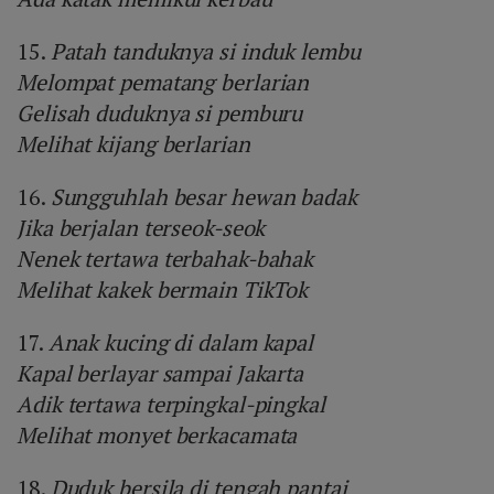
15.
Patah tanduknya si induk lembu
Melompat pematang berlarian
Gelisah duduknya si pemburu
Melihat kijang berlarian
16.
Sungguhlah besar hewan badak
Jika berjalan terseok-seok
Nenek tertawa terbahak-bahak
Melihat kakek bermain TikTok
17.
Anak kucing di dalam kapal
Kapal berlayar sampai Jakarta
Adik tertawa terpingkal-pingkal
Melihat monyet berkacamata
18.
Duduk bersila di tengah pantai