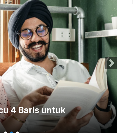
u 4 Baris untuk
Co
Ce