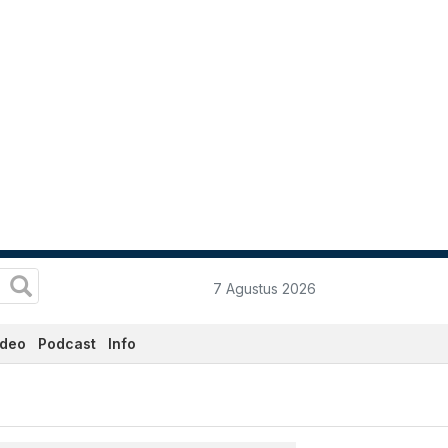
7 Agustus 2026
ideo
Podcast
Info
Ini - Katadata.co.id