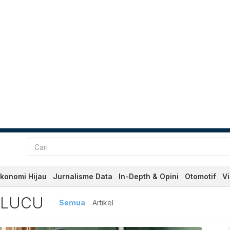
konomi Hijau
Jurnalisme Data
In-Depth & Opini
Otomotif
V
 Terbaru dan Terkini Hari 
 LUCU
Semua
Artikel