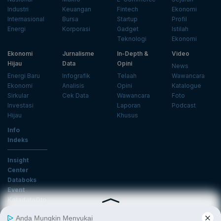
Industri
Keuangan
Fintech
Ekonomi
Internasional
Bursa
Startup
Profil
Energi
Korporasi
Gadget
Istilah
Teknologi
Ekonomi
Ekonomi
Jurnalisme
In-Depth &
Video
Hijau
Data
Opini
News
Energi Baru
Infografik
Telaah
Wawancara
Ekonomi
Analisis
Opini
Katalogue
Sirkular
Cek Data
Wawancara
Foto
Investasi
Laporan
Podcast
Hijau
Khusus
Info
Indeks
Insight
Center
Databoks
Event
KatadataOto