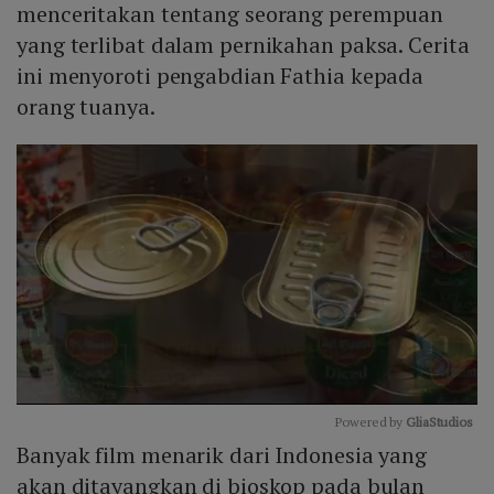
menceritakan tentang seorang perempuan
yang terlibat dalam pernikahan paksa. Cerita
ini menyoroti pengabdian Fathia kepada
orang tuanya.
Powered by 
GliaStudios
Banyak film menarik dari Indonesia yang
Mute
akan ditayangkan di bioskop pada bulan