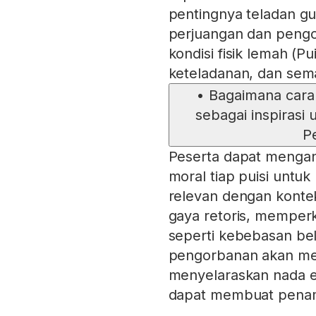
pentingnya teladan gur
perjuangan dan pengo
kondisi fisik lemah (P
keteladanan, dan sema
•
Bagaimana cara
sebagai inspirasi
P
Peserta dapat mengana
moral tiap puisi untu
relevan dengan konte
gaya retoris, memperk
seperti kebebasan bel
pengorbanan akan memp
menyelaraskan nada e
dapat membuat penamp