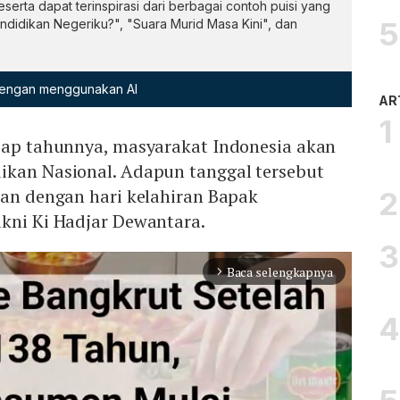
serta dapat terinspirasi dari berbagai contoh puisi yang
endidikan Negeriku?", "Suara Murid Masa Kini", dan
 dengan menggunakan AI
AR
tiap tahunnya, masyarakat Indonesia akan
ikan Nasional. Adapun tanggal tersebut
tan dengan hari kelahiran Bapak
akni Ki Hadjar Dewantara.
Baca selengkapnya
arrow_forward_ios