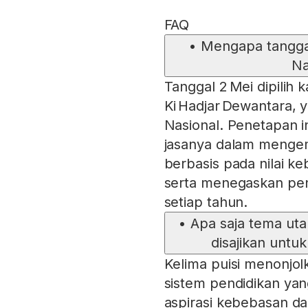
FAQ
•
Mengapa tanggal 
Na
Tanggal 2 Mei dipilih 
Ki Hadjar Dewantara, 
Nasional. Penetapan 
jasanya dalam menge
berbasis pada nilai 
serta menegaskan pen
setiap tahun.
•
Apa saja tema uta
disajikan untu
Kelima puisi menonjol
sistem pendidikan yang
aspirasi kebebasan dan