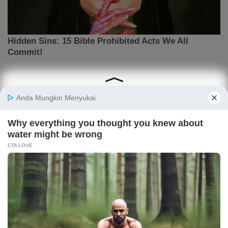
ARTIKEL TERPOPULER
Prediksi Malaysia vs Filipina Lengkap Head to
Head di Piala AFF 2026
Bocoran iPhone 18 Pro dan iPhone 18 Pro Max, Ini
Prediksi Harganya
Ramalan Shio Agustus 2026 Lengkap, Siapa yang
Paling Beruntung di Bulan Ini?
Prediksi Skor Indonesia vs Vietnam di Piala AFF