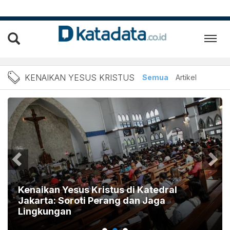
Berita Kenaikan Yesus Kris
KENAIKAN YESUS KRISTUS
Semua
Artikel
 Katedral
an Jaga
Gereja Katedral Jakarta Sia
Kenaikan Yesus Kristus, 1.5