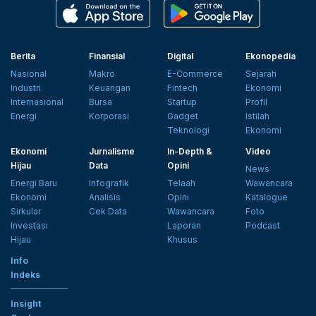
Berita
Finansial
Digital
Ekonopedia
Nasional
Makro
E-Commerce
Sejarah
Industri
Keuangan
Fintech
Ekonomi
Internasional
Bursa
Startup
Profil
Energi
Korporasi
Gadget
Istilah
Teknologi
Ekonomi
Ekonomi
Jurnalisme
In-Depth &
Video
Hijau
Data
Opini
News
Energi Baru
Infografik
Telaah
Wawancara
Ekonomi
Analisis
Opini
Katalogue
Sirkular
Cek Data
Wawancara
Foto
Investasi
Laporan
Podcast
Hijau
Khusus
Info
Indeks
Insight