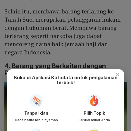
Selain itu, membawa barang terlarang ke
Tanah Suci merupakan pelanggaran hukum
dengan hukuman berat. Membawa barang
terlarang seperti narkoba juga dapat
mencoreng nama baik jemaah haji dan
negara Indonesia.
4. Barang yang Berkaitan dengan
×
Perbuatan Syirik atau Sihir
Buka di Aplikasi Katadata untuk pengalaman
terbaik!
Tanpa Iklan
Pilih Topik
Baca berita lebih nyaman
Sesuai minat Anda