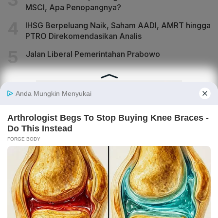
MSCI, Apa Penopangnya?
IHSG Berpeluang Naik, Saham AADI, AMRT hingga
PTRO Direkomendasikan Analis
Jalan Liberal Pemerintahan Prabowo