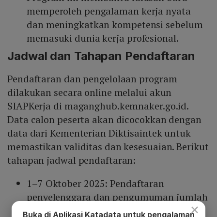
memperoleh pengalaman kerja nyata
dan meningkatkan kompetensi sebelum
memasuki dunia kerja profesional.
Jadwal dan Tahapan Pendaftaran
Pendaftaran dan pengelolaan program
dilakukan secara online melalui akun
SIAPKerja di maganghub.kemnaker.go.id.
Data calon peserta akan dicocokkan dengan
data dari Kementerian Diktisaintek untuk
memastikan validitas dan kesesuaian. Berikut
tahapan jadwal pendaftaran:
1–7 Oktober 2025: Pendaftaran
penyelenggara dan pengumuman jumlah
×
lowongan
Buka di Aplikasi Katadata untuk pengalaman