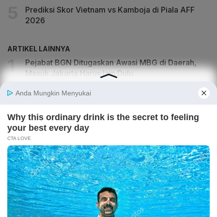
Prediksi Skor Vietnam vs Kamboja di Piala AFF
2026
ARTIKEL LAINNYA
Pejabat BGN Ditugaskan Awasi MBG di Daerah,
Masuk Jakarta Harus Izin Dulu
Indonesia Gagal ke Semifinal Piala AFF 2026,
Media Vietnam Soroti Rekor Buruk
Wakil Menteri Perang AS Akan Berkunjung ke
Indonesia
Lender Dana Syariah Indonesia Rugi Rp 2,4 Triliun,
Aset Rp 425 Miliar Disita
Bank Jakarta Perkuat Fondasi Transformasi
Berkelanjutan