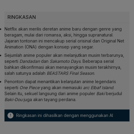
RINGKASAN
Netflix akan merilis deretan anime baru dengan genre yang
beragam, mulai dari romansa, aksi, hingga supranatural.
Jajaran tontonan ini mencakup serial orisinal dan Original Net
Animation (ONA) dengan konsep yang segar.
Sejumlah anime populer akan melanjutkan musim terbarunya,
seperti
Dandadan
dan
Sakamoto Days
. Beberapa serial
bahkan dikonfirmasi akan menayangkan musim terakhirnya,
salah satunya adalah
BEASTARS Final Season
.
Penonton dapat menantikan kelanjutan anime legendaris
seperti
One Piece
yang akan memasuki
arc Elbaf Island
.
Selain itu, sekuel langsung dari anime populer
Baki
berjudul
Baki-Dou
juga akan tayang perdana.
!
Ringkasan ini dihasilkan dengan menggunakan AI