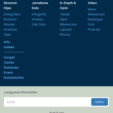
Ekonomi
Jurnalisme
In-Depth &
Video
Hijau
Data
Opini
News
Energi Baru
Infografik
Telaah
Wawancara
Ekonomi
Analisis
Opini
Katalogue
Sirkular
Cek Data
Wawancara
Foto
Investasi
Laporan
Podcast
Hijau
Khusus
Info
Indeks
Insight
Center
Databoks
Event
KatadataOto
Langganan Newsletter
Email
Daftar
Ikuti Kami