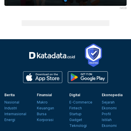
IMDB
Berita
Finansial
Digital
Ekonopedia
Nasional
Makro
E-Commerce
Sejarah
Industri
Keuangan
Fintech
Ekonomi
Internasional
Bursa
Startup
Profil
Energi
Korporasi
Gadget
Istilah
Teknologi
Ekonomi