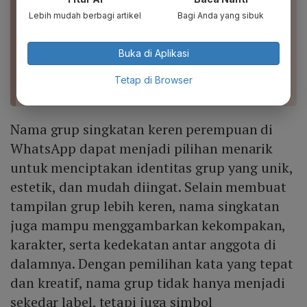
Sahabat yang Bisa Ditiru
Lebih mudah berbagi artikel
Bagi Anda yang sibuk
Referensi Nama Grup Islami untuk Mempererat
Silaturahmi
Buka di Aplikasi
Ide Nama Grup Lucu WhatsApp yang Menghibur
dan Keren
Tetap di Browser
Nama grup singkatan keren perempuan di
WhatsApp dapat menjadi pilihan menarik
untuk menciptakan identitas grup yang unik,
estetik, dan mudah diingat. Selain membuat
tampilan grup lebih keren, nama singkatan
juga mampu menggambarkan kekompakan,
karakter, serta kedekatan antar anggota di
dalamnya. Dengan pemilihan kata yang tepat
dan kreatif, nama grup tidak hanya menjadi
sekedar label, tetapi juga simbol