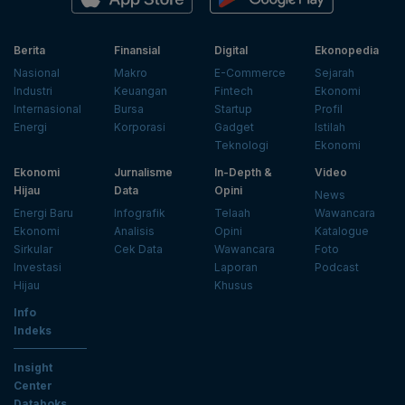
Berita
Finansial
Digital
Ekonopedia
Nasional
Makro
E-Commerce
Sejarah
Industri
Keuangan
Fintech
Ekonomi
Internasional
Bursa
Startup
Profil
Energi
Korporasi
Gadget
Istilah
Teknologi
Ekonomi
Ekonomi
Jurnalisme
In-Depth &
Video
Hijau
Data
Opini
News
Energi Baru
Infografik
Telaah
Wawancara
Ekonomi
Analisis
Opini
Katalogue
Sirkular
Cek Data
Wawancara
Foto
Investasi
Laporan
Podcast
Hijau
Khusus
Info
Indeks
Insight
Center
Databoks