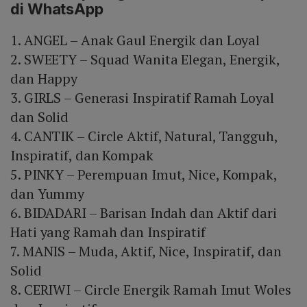
di WhatsApp
menjadi pengingat konstan akan tujuan bersama,
memperkuat rasa solidaritas, serta memotivasi anggota
1. ANGEL – Anak Gaul Energik dan Loyal
untuk menjalankan nilai‑nilai yang tercermin dalam
singkatan tersebut.
2. SWEETY – Squad Wanita Elegan, Energik,
dan Happy
3. GIRLS – Generasi Inspiratif Ramah Loyal
dan Solid
4. CANTIK – Circle Aktif, Natural, Tangguh,
Inspiratif, dan Kompak
5. PINKY – Perempuan Imut, Nice, Kompak,
dan Yummy
6. BIDADARI – Barisan Indah dan Aktif dari
Hati yang Ramah dan Inspiratif
7. MANIS – Muda, Aktif, Nice, Inspiratif, dan
Solid
8. CERIWI – Circle Energik Ramah Imut Woles