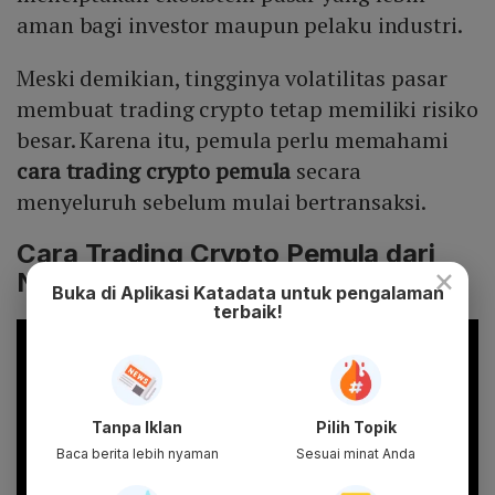
aman bagi investor maupun pelaku industri.
Meski demikian, tingginya volatilitas pasar
membuat trading crypto tetap memiliki risiko
besar. Karena itu, pemula perlu memahami
cara trading crypto pemula
secara
menyeluruh sebelum mulai bertransaksi.
Cara Trading Crypto Pemula dari
×
Nol
Buka di Aplikasi Katadata untuk pengalaman
terbaik!
Tanpa Iklan
Pilih Topik
Baca berita lebih nyaman
Sesuai minat Anda