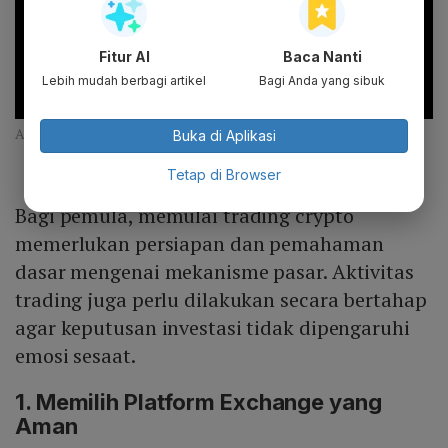
Fitur AI
Baca Nanti
Lebih mudah berbagi artikel
Bagi Anda yang sibuk
Aplikasi crypto (Pluang)
Buka di Aplikasi
Tetap di Browser
Bagi pemula, memulai trading crypto
memerlukan persiapan dan pemahaman
dasar mengenai mekanisme pasar. Aktivitas
trading juga perlu dilakukan secara bertahap
agar keputusan investasi tidak dipengaruhi
emosi sesaat.
1. Memilih Platform Exchange yang
Aman