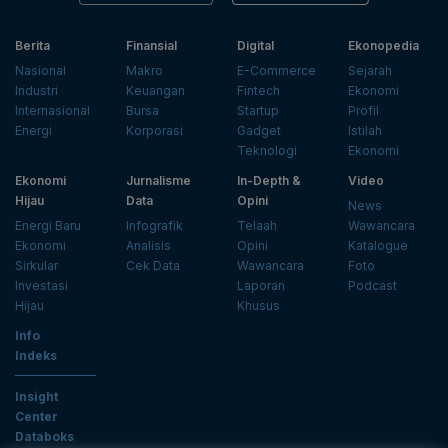
Berita
Finansial
Digital
Ekonopedia
Nasional
Makro
E-Commerce
Sejarah
Industri
Keuangan
Fintech
Ekonomi
Internasional
Bursa
Startup
Profil
Energi
Korporasi
Gadget
Istilah
Teknologi
Ekonomi
Ekonomi
Jurnalisme
In-Depth &
Video
Hijau
Data
Opini
News
Energi Baru
Infografik
Telaah
Wawancara
Ekonomi
Analisis
Opini
Katalogue
Sirkular
Cek Data
Wawancara
Foto
Investasi
Laporan
Podcast
Hijau
Khusus
Info
Indeks
Insight
Center
Databoks