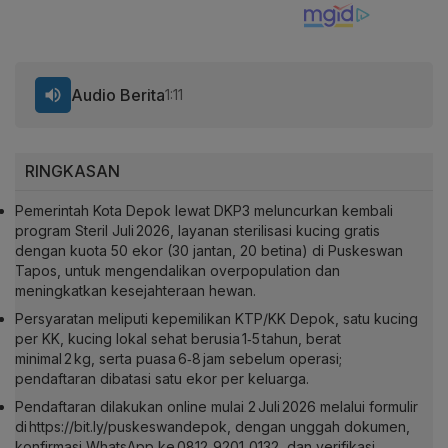
Audio Berita
1:11
RINGKASAN
Pemerintah Kota Depok lewat DKP3 meluncurkan kembali
program Steril Juli 2026, layanan sterilisasi kucing gratis
dengan kuota 50 ekor (30 jantan, 20 betina) di Puskeswan
Tapos, untuk mengendalikan overpopulation dan
meningkatkan kesejahteraan hewan.
Persyaratan meliputi kepemilikan KTP/KK Depok, satu kucing
per KK, kucing lokal sehat berusia 1‑5 tahun, berat
minimal 2 kg, serta puasa 6‑8 jam sebelum operasi;
pendaftaran dibatasi satu ekor per keluarga.
Pendaftaran dilakukan online mulai 2 Juli 2026 melalui formulir
di https://bit.ly/puskeswandepok, dengan unggah dokumen,
konfirmasi WhatsApp ke 0812‑9201‑0132, dan verifikasi