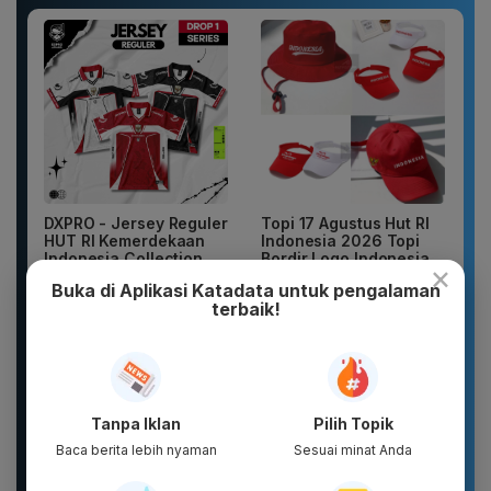
DXPRO - Jersey Reguler
Topi 17 Agustus Hut RI
HUT RI Kemerdekaan
Indonesia 2026 Topi
Indonesia Collection
Bordir Logo Indonesia
×
Drop 1...
Buka di Aplikasi Katadata untuk pengalaman
terbaik!
Tanpa Iklan
Pilih Topik
Baca berita lebih nyaman
Sesuai minat Anda