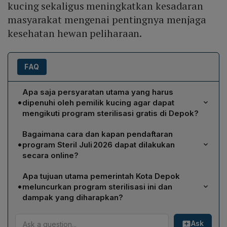
kucing sekaligus meningkatkan kesadaran
masyarakat mengenai pentingnya menjaga
kesehatan hewan peliharaan.
FAQ
Apa saja persyaratan utama yang harus
•
dipenuhi oleh pemilik kucing agar dapat
mengikuti program sterilisasi gratis di Depok?
Pemilik harus warga Depok yang dapat menunjukkan
Bagaimana cara dan kapan pendaftaran
KTP atau KK, hanya boleh mendaftarkan satu ekor
•
program Steril Juli 2026 dapat dilakukan
kucing per KK, kucing harus jenis lokal/domestik
secara online?
(bukan ras murni atau mixdom), dalam keadaan sehat,
Pendaftaran dibuka pada Kamis, 2 Juli 2026 mulai pukul
berat minimal 2 kg, usia 1‑5 tahun, serta harus berpuasa
Apa tujuan utama pemerintah Kota Depok
11.00 WIB melalui formulir daring di
makan selama 6‑8 jam sebelum operasi. Semua
•
meluncurkan program sterilisasi ini dan
https://bit.ly/puskeswandepok. Pemilik mengisi data,
dokumen dan kondisi fisik kucing harus memenuhi
dampak yang diharapkan?
mengunggah foto KTP Depok dan dokumen
standar operasional yang ditetapkan DKP3.
Program bertujuan mengendalikan overpopulasi kucing
pendukung, kemudian mengirim konfirmasi beserta
Ask
liar dan peliharaan, menurunkan risiko penularan rabies
foto tiga sisi kucing via WhatsApp ke 0812‑9201‑0132.