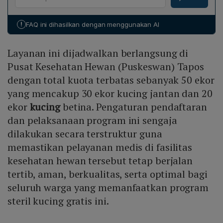
serta penyakit zoonosis, memperbaiki kesejahteraan
Setelah verifikasi, peserta akan dijadwalkan ke
hewan domestik, dan meringankan beban biaya
Puskeswan Tapos. Kuota otomatis ditutup saat
!
FAQ ini dihasilkan dengan menggunakan AI
sterilisasi bagi pemilik. Diharapkan lingkungan kota
mencapai 50 ekor.
menjadi lebih bersih, kesehatan publik meningkat, dan
Layanan ini dijadwalkan berlangsung di
kebijakan ini menjadi bagian dari pembangunan
berkelanjutan di Depok.
Pusat Kesehatan Hewan (Puskeswan) Tapos
dengan total kuota terbatas sebanyak 50 ekor
yang mencakup 30 ekor kucing jantan dan 20
ekor
kucing
betina. Pengaturan pendaftaran
dan pelaksanaan program ini sengaja
dilakukan secara terstruktur guna
memastikan pelayanan medis di fasilitas
kesehatan hewan tersebut tetap berjalan
tertib, aman, berkualitas, serta optimal bagi
seluruh warga yang memanfaatkan program
steril kucing gratis ini.