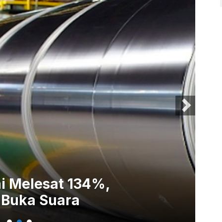
i Melesat 134%,
BE
 Buka Suara
Se