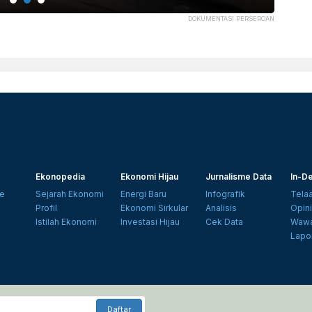
DOKUMENTASI PERSEROAN
Ekonopedia
Ekonomi Hijau
Jurnalisme Data
In-De
e
Sejarah Ekonomi
Energi Baru
Infografik
Tela
Profil
Ekonomi Sirkular
Analisis
Opin
Istilah Ekonomi
Investasi Hijau
Cek Data
Wawa
Lapo
Daftar