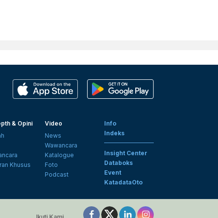
pth & Opini
Video
Info
Indeks
ah
News
i
Wawancara
Insight Center
ncara
Katalogue
Databoks
ran Khusus
Foto
Event
Podcast
KatadataOto
Ikuti Kami