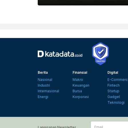
DOKUMENTASI PERSEROAN
Berita
Finansial
Digital
Nasional
Makro
E-Commerc
Industri
Keuangan
Fintech
Internasional
Bursa
Startup
Energi
Korporasi
Gadget
Teknologi
Email
Langganan Newsletter