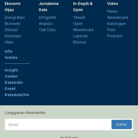
Ekonomi
Jurnalisme
In-Depth &
Video
Hijau
Data
Opini
News
Energi Baru
Infografik
Telaah
Wawancara
Ekonomi
Analisis
Opini
Katalogue
Sirkular
Cek Data
Wawancara
Foto
Investasi
Laporan
Podcast
Hijau
Khusus
Info
Indeks
Insight
Center
Databoks
Event
KatadataOto
Langganan Newsletter
Email
Daftar
Ikuti Kami