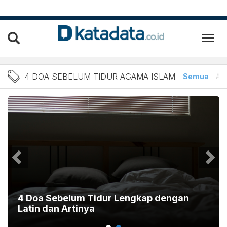
Berita 4 Doa Sebelum Tidu
4 DOA SEBELUM TIDUR AGAMA ISLAM
Semua
Art
4 Doa Sebelum Tidur Lengkap dengan
Latin dan Artinya