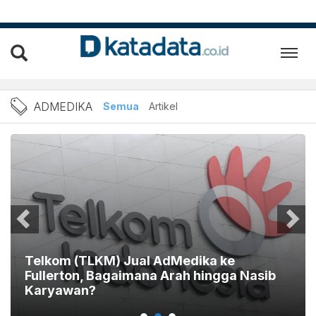
Berita AdMedika Terbaru d
ADMEDIKA
Semua
Artikel
Telkom (TLKM) Jual AdMedika ke
Fullerton, Bagaimana Arah hingga Nasib
Karyawan?