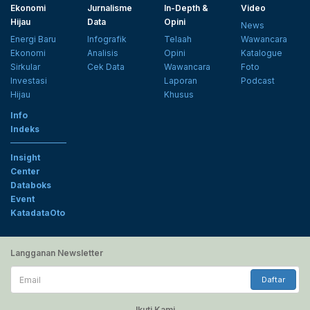
Ekonomi
Jurnalisme
In-Depth &
Video
Hijau
Data
Opini
News
Energi Baru
Infografik
Telaah
Wawancara
Ekonomi
Analisis
Opini
Katalogue
Sirkular
Cek Data
Wawancara
Foto
Investasi
Laporan
Podcast
Hijau
Khusus
Info
Indeks
Insight
Center
Databoks
Event
KatadataOto
Langganan Newsletter
Email
Daftar
Ikuti Kami