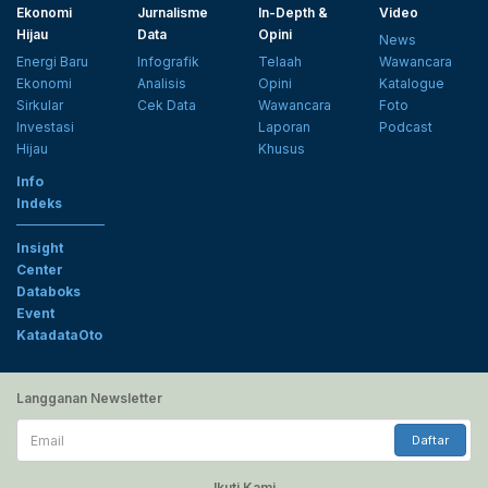
Ekonomi
Jurnalisme
In-Depth &
Video
Hijau
Data
Opini
News
Energi Baru
Infografik
Telaah
Wawancara
Ekonomi
Analisis
Opini
Katalogue
Sirkular
Cek Data
Wawancara
Foto
Investasi
Laporan
Podcast
Hijau
Khusus
Info
Indeks
Insight
Center
Databoks
Event
KatadataOto
Langganan Newsletter
Email
Daftar
Ikuti Kami