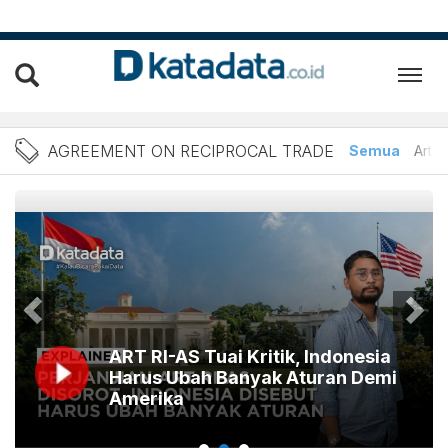
Berita Agreement on Recip
AGREEMENT ON RECIPROCAL TRADE
Semua
Artik
ART RI-AS Tuai Kritik, Indonesia
Harus Ubah Banyak Aturan Demi
Amerika