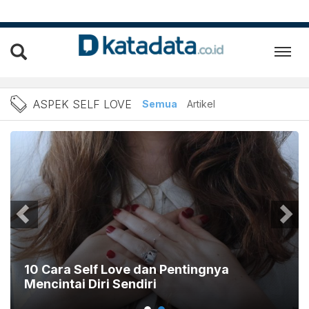
Berita Aspek Self Love Ter
ASPEK SELF LOVE
Semua
Artikel
10 Cara Self Love dan Pentingnya
Mencintai Diri Sendiri