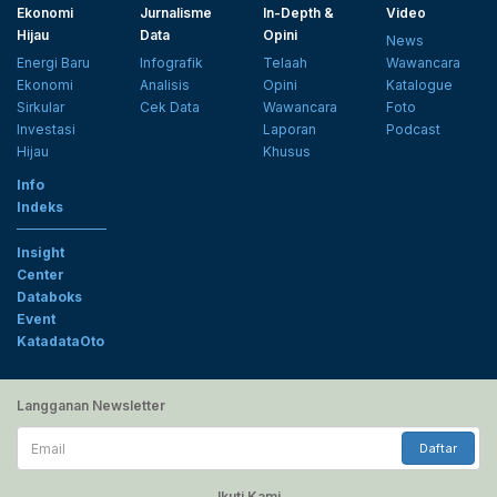
Ekonomi
Jurnalisme
In-Depth &
Video
Hijau
Data
Opini
News
Energi Baru
Infografik
Telaah
Wawancara
Ekonomi
Analisis
Opini
Katalogue
Sirkular
Cek Data
Wawancara
Foto
Investasi
Laporan
Podcast
Hijau
Khusus
Info
Indeks
Insight
Center
Databoks
Event
KatadataOto
Langganan Newsletter
Email
Daftar
Ikuti Kami