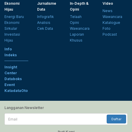
Ekonomi
Jurnalisme
In-Depth &
Video
Hijau
Data
Opini
News
Energi Baru
Infografik
Telaah
Wawancara
Ekonomi
Analisis
Opini
Katalogue
Sirkular
Cek Data
Wawancara
Foto
Investasi
Laporan
Podcast
Hijau
Khusus
Info
Indeks
Insight
Center
Databoks
Event
KatadataOto
Langganan Newsletter
Email
Daftar
Ikuti Kami