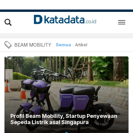
Berita Beam Mobility Terba
BEAM MOBILITY
Semua
Artikel
Profil Beam Mobility, Startup Penyewaan
Sepeda Listrik asal Singapura