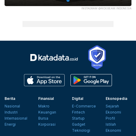
INSTAGRAM @RIDEBEAM.INDONESIA
Berita
Finansial
Digital
Ekonopedia
Nasional
Makro
E-Commerce
Sejarah
Industri
Keuangan
Fintech
Ekonomi
Internasional
Bursa
Startup
Profil
Energi
Korporasi
Gadget
Istilah
Teknologi
Ekonomi