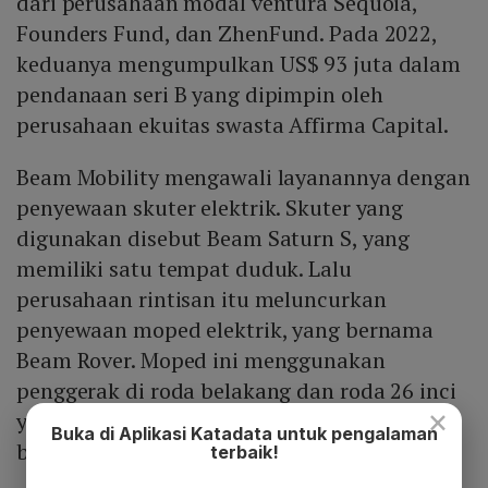
dari perusahaan modal ventura Sequoia,
Founders Fund, dan ZhenFund. Pada 2022,
keduanya mengumpulkan US$ 93 juta dalam
pendanaan seri B yang dipimpin oleh
perusahaan ekuitas swasta Affirma Capital.
Beam Mobility mengawali layanannya dengan
penyewaan skuter elektrik. Skuter yang
digunakan disebut Beam Saturn S, yang
memiliki satu tempat duduk. Lalu
perusahaan rintisan itu meluncurkan
penyewaan moped elektrik, yang bernama
Beam Rover. Moped ini menggunakan
penggerak di roda belakang dan roda 26 inci
×
yang mampu memuluskan pengalaman
Buka di Aplikasi Katadata untuk pengalaman
berkendara.
terbaik!