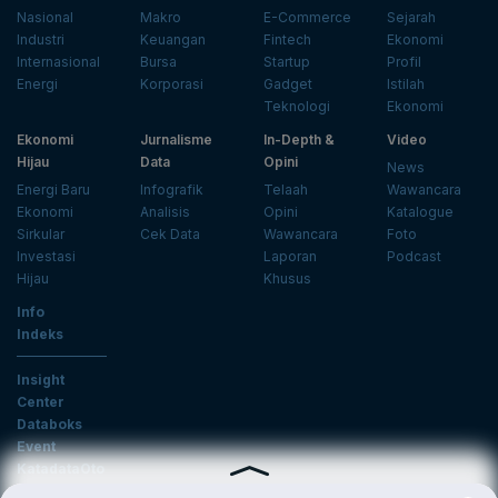
Nasional
Makro
E-Commerce
Sejarah
Industri
Keuangan
Fintech
Ekonomi
Internasional
Bursa
Startup
Profil
Energi
Korporasi
Gadget
Istilah
Teknologi
Ekonomi
Ekonomi
Jurnalisme
In-Depth &
Video
Hijau
Data
Opini
News
Energi Baru
Infografik
Telaah
Wawancara
Ekonomi
Analisis
Opini
Katalogue
Sirkular
Cek Data
Wawancara
Foto
Investasi
Laporan
Podcast
Hijau
Khusus
Info
Indeks
Insight
Center
Databoks
Event
KatadataOto