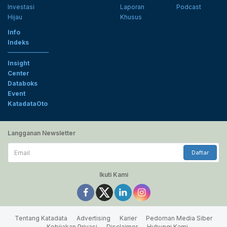
Investasi
Laporan
Podcast
Hijau
Khusus
Info
Indeks
Insight
Center
Databoks
Event
KatadataOto
Langganan Newsletter
Email
Daftar
Ikuti Kami
Tentang Katadata
Advertising
Karier
Pedoman Media Siber
Kebijakan Privasi
Disclaimer
Hubungi Kami