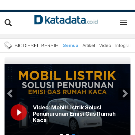
Berita Biodiesel Bersih Te
BIODIESEL BERSIH
Semua
Artikel
Video
Infografik
Video: Mobil Listrik Solusi
Penunurunan Emisi Gas Rumah
Kaca