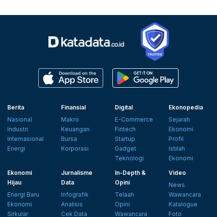
Berita
Finansial
Digital
Ekonopedia
Nasional
Makro
E-Commerce
Sejarah
Industri
Keuangan
Fintech
Ekonomi
Internasional
Bursa
Startup
Profil
Energi
Korporasi
Gadget
Istilah
Teknologi
Ekonomi
Ekonomi
Jurnalisme
In-Depth &
Video
Hijau
Data
Opini
News
Energi Baru
Infografik
Telaah
Wawancara
Ekonomi
Analisis
Opini
Katalogue
Sirkular
Cek Data
Wawancara
Foto