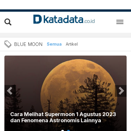
Berita Blue Moon Terbaru 
BLUE MOON
Semua
Artikel
Cara Melihat Supermoon 1 Agustus 2023
dan Fenomena Astronomis Lainnya