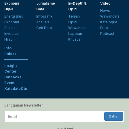
Ekonomi
Jurnalisme
In-Depth &
Video
Hijau
Data
Opini
News
Energi Baru
Infografik
Telaah
Wawancara
Ekonomi
Analisis
Opini
Katalogue
Sirkular
Cek Data
Wawancara
Foto
Investasi
Laporan
Podcast
Hijau
Khusus
Info
Indeks
Insight
Center
Databoks
Event
KatadataOto
Langganan Newsletter
Email
Daftar
Ikuti Kami