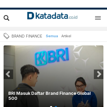
Berita brand finance Terba
BRAND FINANCE
Semua
Artikel
BRI Masuk Daftar Brand Finance Global
500