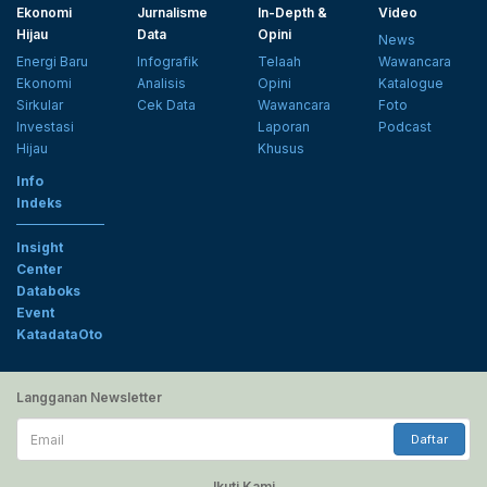
Ekonomi
Jurnalisme
In-Depth &
Video
Hijau
Data
Opini
News
Energi Baru
Infografik
Telaah
Wawancara
Ekonomi
Analisis
Opini
Katalogue
Sirkular
Cek Data
Wawancara
Foto
Investasi
Laporan
Podcast
Hijau
Khusus
Info
Indeks
Insight
Center
Databoks
Event
KatadataOto
Langganan Newsletter
Email
Daftar
Ikuti Kami