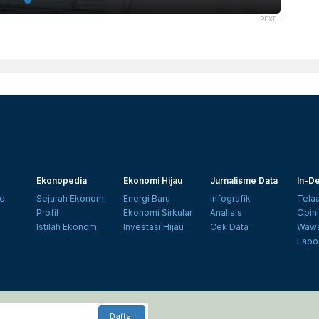
PEXEL
Ekonopedia
Ekonomi Hijau
Jurnalisme Data
In-De
e
Sejarah Ekonomi
Energi Baru
Infografik
Tela
Profil
Ekonomi Sirkular
Analisis
Opin
Istilah Ekonomi
Investasi Hijau
Cek Data
Wawa
Lapo
Daftar