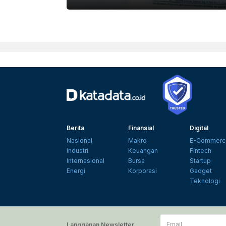
Berita
Finansial
Digital
Nasional
Makro
E-Commerc
Industri
Keuangan
Fintech
Internasional
Bursa
Startup
Energi
Korporasi
Gadget
Teknologi
Email
Langganan Newsletter