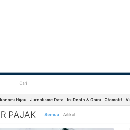
konomi Hijau
Jurnalisme Data
In-Depth & Opini
Otomotif
V
jak Terbaru dan Terkini Ha
R PAJAK
Semua
Artikel