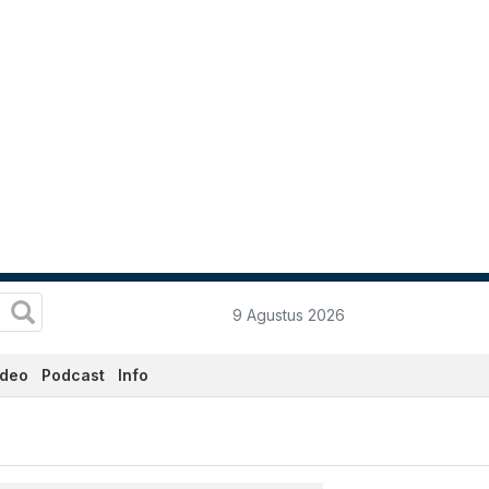
9 Agustus 2026
ideo
Podcast
Info
ri Ini - Katadata.co.id