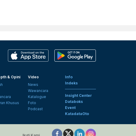
pth & Opini
Video
Info
Indeks
ah
News
i
Wawancara
Insight Center
ncara
Katalogue
Databoks
ran Khusus
Foto
Event
Podcast
KatadataOto
Ikuti Kami