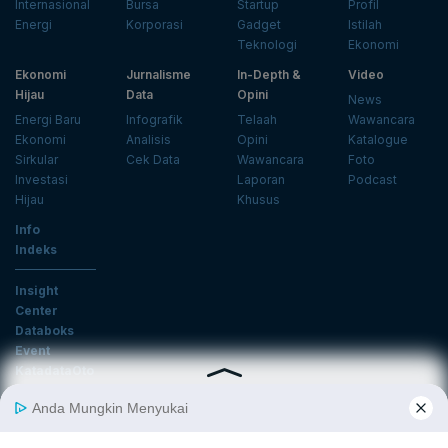
Internasional
Bursa
Startup
Profil
Energi
Korporasi
Gadget
Istilah
Teknologi
Ekonomi
Ekonomi
Jurnalisme
In-Depth &
Video
Hijau
Data
Opini
News
Energi Baru
Infografik
Telaah
Wawancara
Ekonomi
Analisis
Opini
Katalogue
Sirkular
Cek Data
Wawancara
Foto
Investasi
Laporan
Podcast
Hijau
Khusus
Info
Indeks
Insight
Center
Databoks
Event
KatadataOto
Langganan Newsletter