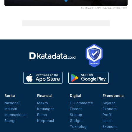
ANTARA FOTO/NOVA WAHYUDI/FOC.
Berita
Finansial
Digital
Ekonopedia
Nasional
Makro
E-Commerce
Sejarah
Industri
Keuangan
Fintech
Ekonomi
Internasional
Bursa
Startup
Profil
Energi
Korporasi
Gadget
Istilah
Teknologi
Ekonomi