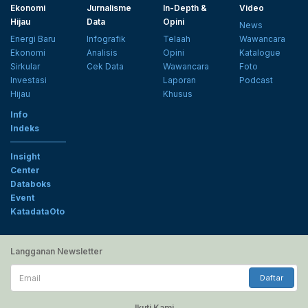
Ekonomi
Jurnalisme
In-Depth &
Video
Hijau
Data
Opini
News
Energi Baru
Infografik
Telaah
Wawancara
Ekonomi
Analisis
Opini
Katalogue
Sirkular
Cek Data
Wawancara
Foto
Investasi
Laporan
Podcast
Hijau
Khusus
Info
Indeks
Insight
Center
Databoks
Event
KatadataOto
Langganan Newsletter
Email
Daftar
Ikuti Kami